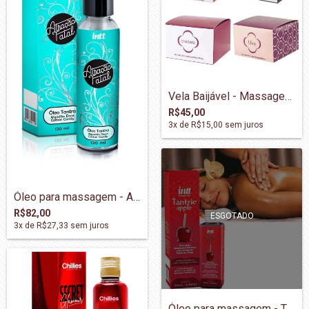
Vela Baijável - Massagem - Morango
R$45,00
3
x de
R$15,00
sem juros
Óleo para massagem - Atração Fatal
R$82,00
ESGOTADO
3
x de
R$27,33
sem juros
Óleo para massagem - Tantric Apple