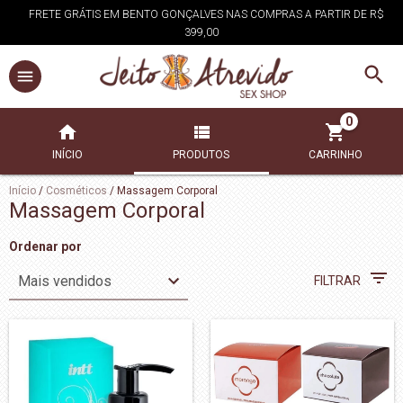
FRETE GRÁTIS EM BENTO GONÇALVES NAS COMPRAS A PARTIR DE R$
399,00
0
INÍCIO
PRODUTOS
CARRINHO
Início
/
Cosméticos
/
Massagem Corporal
Massagem Corporal
Ordenar por
FILTRAR