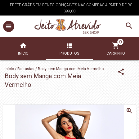
FRETE GRÁTIS EM BENTO GONÇALVES NAS COMPRAS A PARTIR DE R$
399,00
0
INÍCIO
PRODUTOS
CARRINHO
Início
/
Fantasias
/
Body sem Manga com Meia Vermelho
Body sem Manga com Meia
Vermelho