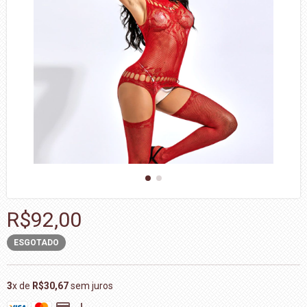
R$92,00
ESGOTADO
3
x de
R$30,67
sem juros