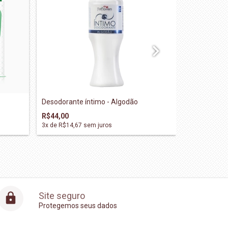
Desodorante íntimo - Algodão
Cone para 
R$44,00
R$27,00
3
x de
R$14,67
sem juros
3
x de
R$9,00
Site seguro
Protegemos seus dados