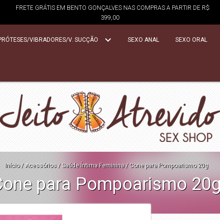
FRETE GRÁTIS EM BENTO GONÇALVES NAS COMPRAS A PARTIR DE R$
399,00
PRÓTESES/VIBRADORES/V. SUCÇÃO
SEXO ANAL
SEXO ORAL
Início
/
Acessórios
/
Saúde Íntima Feminina
/
Cone para Pompoarismo 20g
Cone para Pompoarismo 20