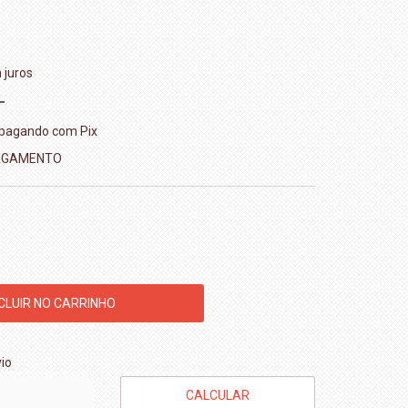
juros
pagando com Pix
PAGAMENTO
CEP:
ALTERAR CEP
io
CALCULAR