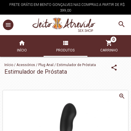
FRETE GRÁTIS EM BENTO GONÇALVES NAS COMPRAS A PARTIR DE R$
399,00
0
INÍCIO
PRODUTOS
CARRINHO
Início
/
Acessórios
/
Plug Anal
/
Estimulador de Próstata
Estimulador de Próstata