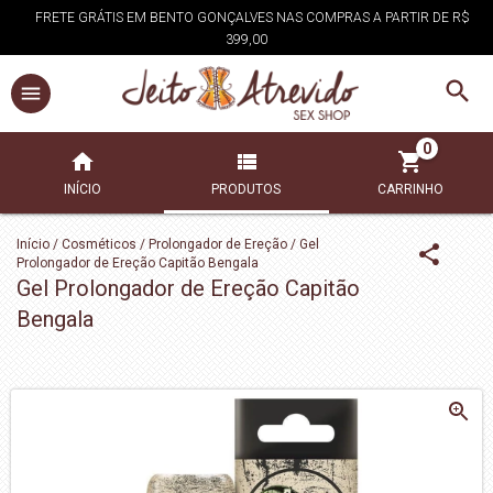
FRETE GRÁTIS EM BENTO GONÇALVES NAS COMPRAS A PARTIR DE R$
399,00
0
INÍCIO
PRODUTOS
CARRINHO
Início
/
Cosméticos
/
Prolongador de Ereção
/
Gel
Prolongador de Ereção Capitão Bengala
Gel Prolongador de Ereção Capitão
Bengala